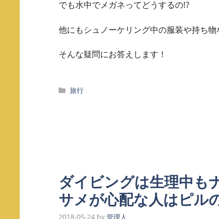
でも水中でメガネってどうするの!?
他にもシュノーケリング中の服装や持ち物
そんな疑問にお答えします！
カ
旅行
テ
ゴ
リ
ー
ダイビングは生理中もナ
サメが心配な人はピル
2018-05-24
by
管理人