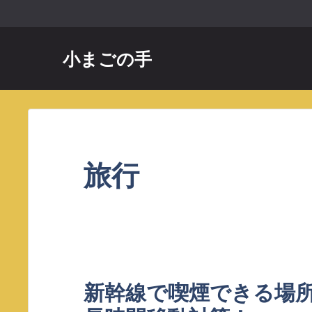
コ
ン
テ
小まごの手
ン
ツ
へ
ス
キ
ッ
旅行
プ
新幹線で喫煙できる場