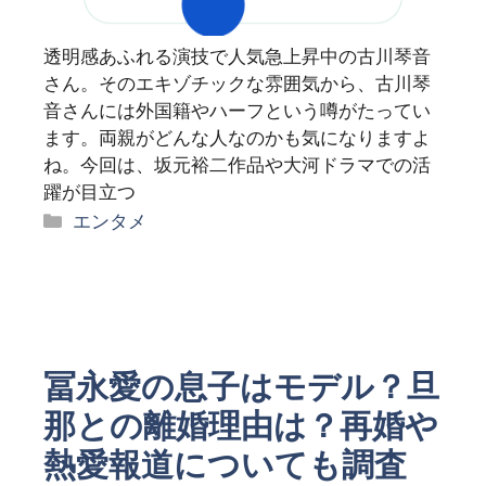
透明感あふれる演技で人気急上昇中の古川琴音
さん。そのエキゾチックな雰囲気から、古川琴
音さんには外国籍やハーフという噂がたってい
ます。両親がどんな人なのかも気になりますよ
ね。今回は、坂元裕二作品や大河ドラマでの活
躍が目立つ
カ
エンタメ
テ
ゴ
リ
ー
冨永愛の息子はモデル？旦
那との離婚理由は？再婚や
熱愛報道についても調査