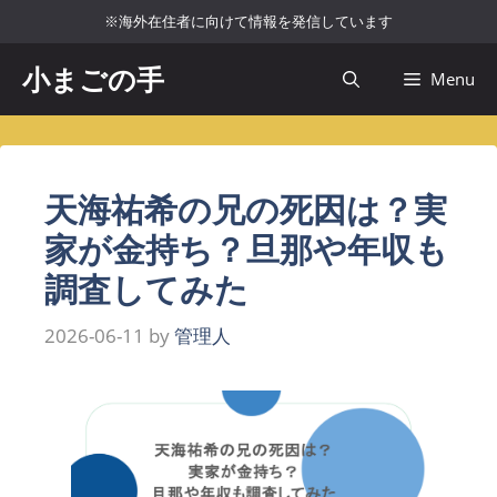
コ
※海外在住者に向けて情報を発信しています
ン
テ
小まごの手
Menu
ン
ツ
へ
ス
天海祐希の兄の死因は？実
キ
ッ
家が金持ち？旦那や年収も
プ
調査してみた
2026-06-11
by
管理人