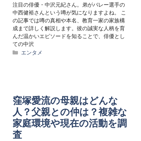
注目の俳優・中沢元紀さん。弟がバレー選手の
中西健裕さんという噂が気になりますよね。 こ
の記事では噂の真相や本名、教育一家の家族構
成まで詳しく解説します。彼の誠実な人柄を育
んだ温かいエピソードを知ることで、俳優とし
ての中沢
カ
エンタメ
テ
ゴ
リ
ー
窪塚愛流の母親はどんな
人？父親との仲は？複雑な
家庭環境や現在の活動を調
査