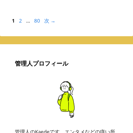
ー
ペ
ペ
ペ
1
2
…
80
次
→
ー
ー
ー
ジ
ジ
ジ
管理人プロフィール
管理人のKaedeです。エンタメなどの痒い所