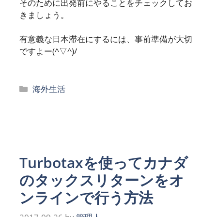
そのために出発前にやることをチェックしてお
きましょう。
有意義な日本滞在にするには、事前準備が大切
ですよー(^▽^)/
カ
海外生活
テ
ゴ
リ
ー
Turbotaxを使ってカナダ
のタックスリターンをオ
ンラインで行う方法