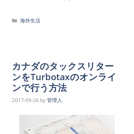
カ
海外生活
テ
ゴ
リ
ー
カナダのタックスリター
ンをTurbotaxのオンライ
ンで行う方法
2017-09-26
by
管理人