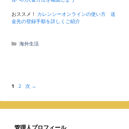
おススメ！
カレンシーオンラインの使い方 送
金先の登録手順を詳しくご紹介
カ
海外生活
テ
ゴ
リ
ー
ペ
ペ
1
2
次
→
ー
ー
ジ
ジ
管理人プロフィール