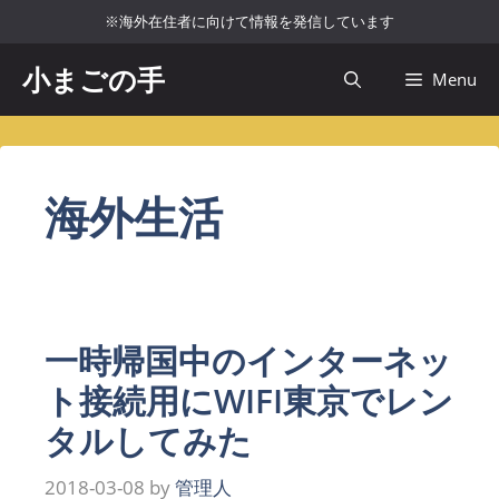
コ
※海外在住者に向けて情報を発信しています
ン
テ
小まごの手
Menu
ン
ツ
へ
ス
海外生活
キ
ッ
プ
一時帰国中のインターネッ
ト接続用にWIFI東京でレン
タルしてみた
2018-03-08
by
管理人