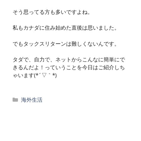
そう思ってる方も多いですよね。
私もカナダに住み始めた直後は思いました。
でもタックスリターンは難しくないんです。
タダで、自力で、ネットからこんなに簡単にで
きるんだよ！っていうことを今日はご紹介しち
ゃいます(*´▽｀*)
カ
海外生活
テ
ゴ
リ
ー