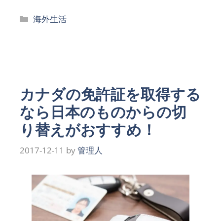
カ
海外生活
テ
ゴ
リ
ー
カナダの免許証を取得する
なら日本のものからの切
り替えがおすすめ！
2017-12-11
by
管理人