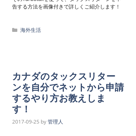
告する方法を画像付きで詳しくご紹介します！
カ
海外生活
テ
ゴ
リ
ー
カナダのタックスリター
ンを自分でネットから申請
するやり方お教えしま
す！
2017-09-25
by
管理人