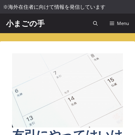
コ
※海外在住者に向けて情報を発信しています
ン
テ
小まごの手
Menu
ン
ツ
へ
ス
キ
ッ
プ
友引にやってはいけ