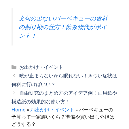
文句の出ないバーベキューの食材
の割り勘の仕方！飲み物代がポイ
ント！
カ
お出かけ・イベント
テ
咳が止まらないから眠れない！きつい症状は
ゴ
何科に行けばいい？
リ
自由研究のまとめ方のアイデア例！画用紙や
ー
模造紙の効果的な使い方！
Home
»
お出かけ・イベント
»
バーベキューの
予算って一家族いくら？準備や買い出し分担は
どうする？