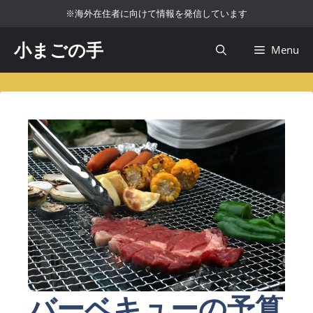
コ
※海外在住者に向けて情報を発信しています
ン
テ
小まごの手
Menu
ン
ツ
へ
ス
キ
ッ
プ
バーベキューの予算