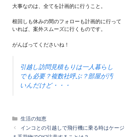
大事なのは、全てを計画的に行うこと。
根回しも休みの間のフォローも計画的に行って
いれば、案外スムーズに行くものです。
がんばってくださいね！
引越し訪問見積もりは一人暮らし
でも必要？複数社呼ぶ？部屋が汚
いんだけど・・・
カ
生活の知恵
テ
インコとの引越しで飛行機に乗る時はケージ
ゴ
＆手荷物でOK?注意することは？