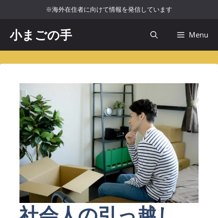
コ
※海外在住者に向けて情報を発信しています
ン
テ
小まごの手
Menu
ン
ツ
へ
ス
キ
ッ
プ
社会人の引っ越し