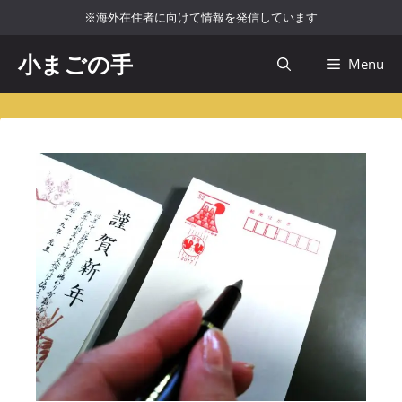
コ
※海外在住者に向けて情報を発信しています
ン
テ
小まごの手
Menu
ン
ツ
へ
ス
キ
ッ
プ