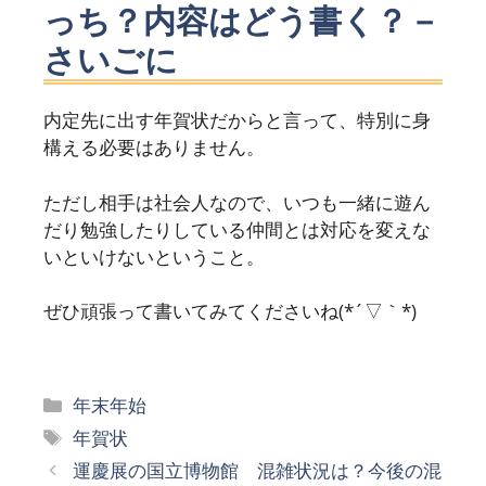
っち？内容はどう書く？－
さいごに
内定先に出す年賀状だからと言って、特別に身
構える必要はありません。
ただし相手は社会人なので、いつも一緒に遊ん
だり勉強したりしている仲間とは対応を変えな
いといけないということ。
ぜひ頑張って書いてみてくださいね(*´▽｀*)
カ
年末年始
テ
タ
年賀状
ゴ
グ
運慶展の国立博物館 混雑状況は？今後の混
リ