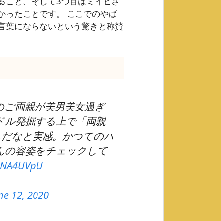
ること、そして3つ目はミイヒさ
かったことです。 ここでのやば
言葉にならないという驚きと称賛
のご両親が美男美女過ぎ
ドル発掘する上で「両親
んだなと実感。かつてのハ
んの容姿をチェックして
5MNA4UVpU
ne 12, 2020