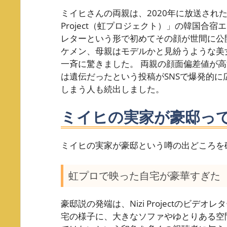
ミイヒさんの両親は、2020年に放送された
Project（虹プロジェクト）」の韓国合
レターという形で初めてその顔が世間に公
ケメン、母親はモデルかと見紛うような美
一斉に驚きました。 両親の顔面偏差値が
は遺伝だったという投稿がSNSで爆発的
しまう人も続出しました。
ミイヒの実家が豪邸っ
ミイヒの実家が豪邸という噂の出どころを
虹プロで映った自宅が豪華すぎた
豪邸説の発端は、Nizi Projectのビデ
宅の様子に、大きなソファやゆとりある空