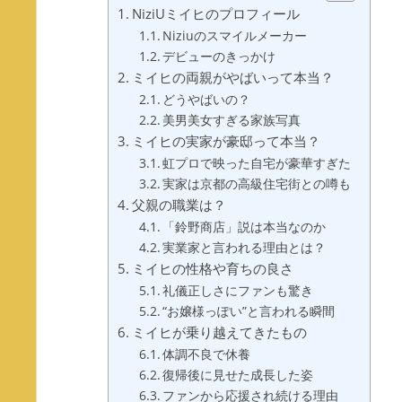
NiziUミイヒのプロフィール
Niziuのスマイルメーカー
デビューのきっかけ
ミイヒの両親がやばいって本当？
どうやばいの？
美男美女すぎる家族写真
ミイヒの実家が豪邸って本当？
虹プロで映った自宅が豪華すぎた
実家は京都の高級住宅街との噂も
父親の職業は？
「鈴野商店」説は本当なのか
実業家と言われる理由とは？
ミイヒの性格や育ちの良さ
礼儀正しさにファンも驚き
“お嬢様っぽい”と言われる瞬間
ミイヒが乗り越えてきたもの
体調不良で休養
復帰後に見せた成長した姿
ファンから応援され続ける理由