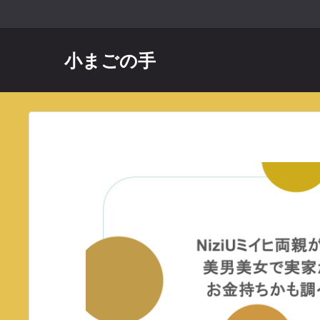
コ
ン
テ
小まごの手
ン
ツ
へ
ス
キ
ッ
プ