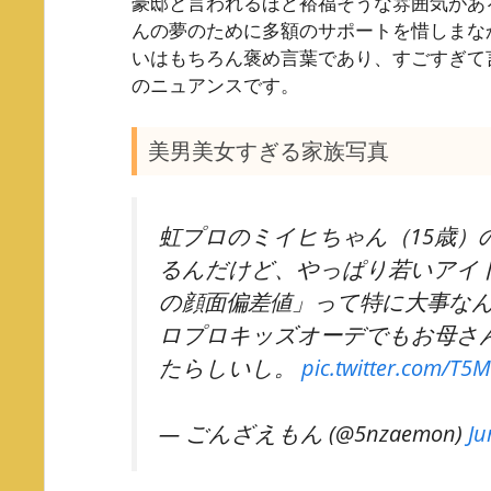
豪邸と言われるほど裕福そうな雰囲気があ
んの夢のために多額のサポートを惜しまな
いはもちろん褒め言葉であり、すごすぎて
のニュアンスです。
美男美女すぎる家族写真
虹プロのミイヒちゃん（15歳）
るんだけど、やっぱり若いアイ
の顔面偏差値」って特に大事な
ロプロキッズオーデでもお母さ
たらしいし。
pic.twitter.com/T
— ごんざえもん (@5nzaemon)
Ju