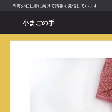
コ
※海外在住者に向けて情報を発信しています
ン
テ
小まごの手
ン
ツ
へ
ス
キ
ッ
プ