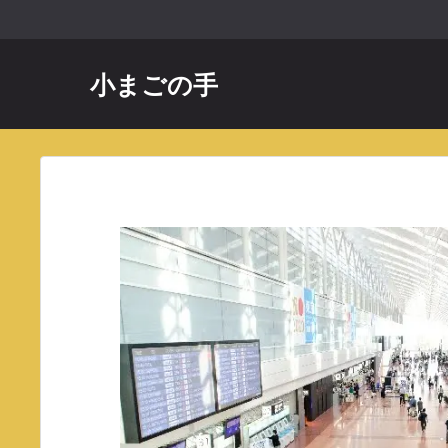
コ
ン
テ
小まごの手
ン
ツ
へ
ス
キ
ッ
プ