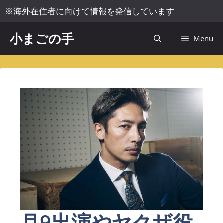
コ
※海外在住者に向けて情報を発信しています
ン
テ
小まごの手
Menu
ン
ツ
へ
ス
キ
ッ
プ
月9出演やヤクザ役