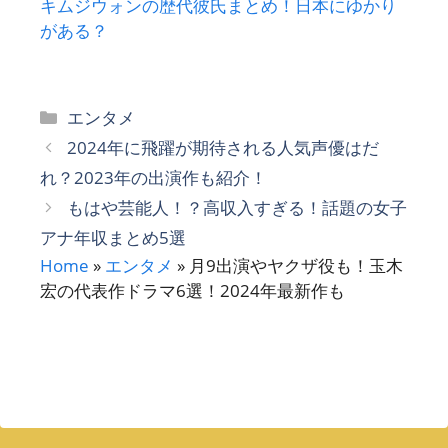
キムジウォンの歴代彼氏まとめ！日本にゆかり
がある？
カ
エンタメ
テ
2024年に飛躍が期待される人気声優はだ
ゴ
れ？2023年の出演作も紹介！
リ
もはや芸能人！？高収入すぎる！話題の女子
ー
アナ年収まとめ5選
Home
»
エンタメ
»
月9出演やヤクザ役も！玉木
宏の代表作ドラマ6選！2024年最新作も