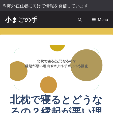
コ
※海外在住者に向けて情報を発信しています
ン
テ
小まごの手
Menu
ン
ツ
へ
ス
キ
ッ
プ
北枕で寝るとどうな
るの？縁起が悪い理