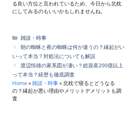
る良い方位と言われているため、今日から北枕
にしてみるのもいいかもしれませんね。
カ
雑談・時事
テ
朝の蜘蛛と夜の蜘蛛は何が違うの？縁起がい
ゴ
いって本当？対処法についても解説
リ
渡辺恒雄の家系図が凄い？総資産200億以上
ー
って本当？経歴も徹底調査
Home
»
雑談・時事
»
北枕で寝るとどうなる
の？縁起が悪い理由やメリットデメリットも調
査