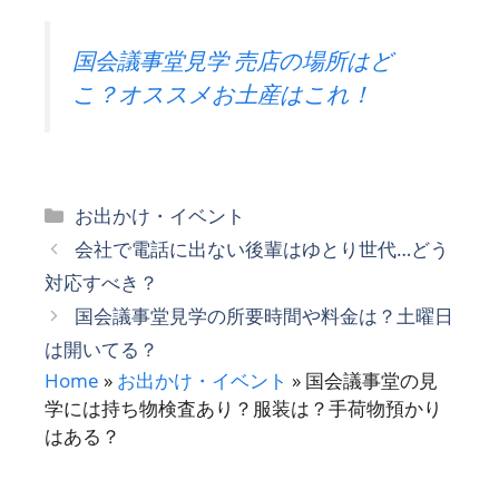
国会議事堂見学 売店の場所はど
こ？オススメお土産はこれ！
カ
お出かけ・イベント
テ
会社で電話に出ない後輩はゆとり世代…どう
ゴ
対応すべき？
リ
国会議事堂見学の所要時間や料金は？土曜日
ー
は開いてる？
Home
»
お出かけ・イベント
»
国会議事堂の見
学には持ち物検査あり？服装は？手荷物預かり
はある？