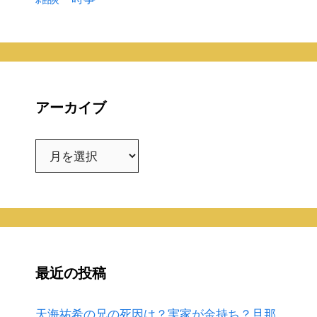
アーカイブ
ア
ー
カ
イ
ブ
最近の投稿
天海祐希の兄の死因は？実家が金持ち？旦那