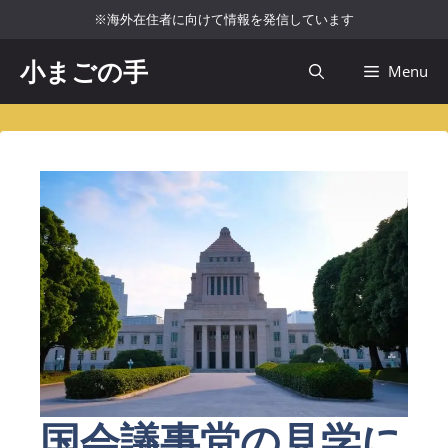
コ
※海外在住者に向けて情報を発信しています
ン
テ
小まごの手
Menu
ン
ツ
へ
ス
キ
ッ
プ
国会議事堂の見学に