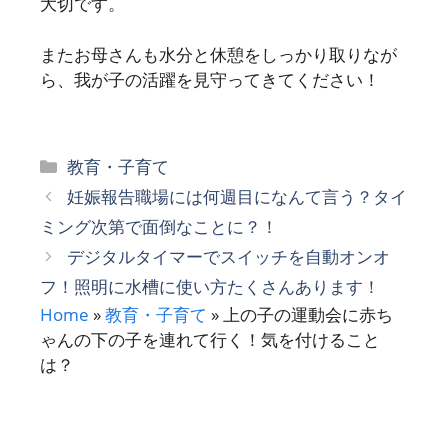
大切です。
またお母さんも水分と休憩をしっかり取りなが
ら、我が子の活躍を見守ってきてください！
カ
教育・子育て
テ
妊娠報告職場には何週目になんて言う？タイ
ゴ
ミング次第で面倒なことに？！
リ
デジタルタイマーでスイッチを自動オンオ
ー
フ！照明に水槽に使い方たくさんあります！
Home
»
教育・子育て
»
上の子の運動会に赤ち
ゃんの下の子を連れて行く！気を付けること
は？