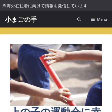
コ
※海外在住者に向けて情報を発信しています
ン
テ
小まごの手
Menu
ン
ツ
へ
ス
キ
ッ
プ
上の子の運動会に赤