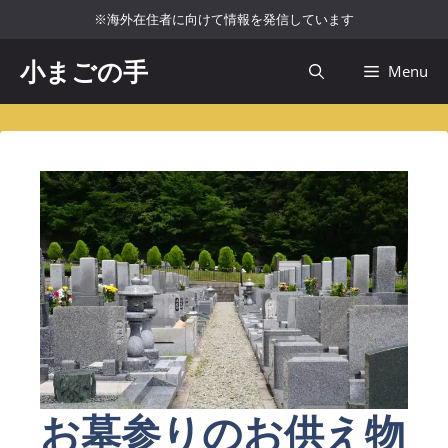
コ
※海外在住者に向けて情報を発信しています
ン
テ
小まごの手
Menu
ン
ツ
へ
ス
キ
ッ
プ
お墓参りのお供え物