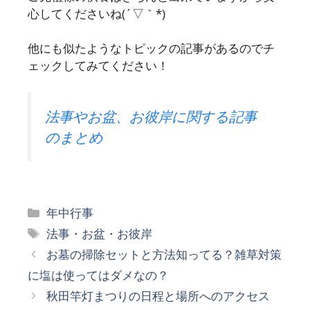
心してくださいね(´▽｀*)
他にも似たようなトピックの記事があるのでチ
ェックしてみてください！
法事やお盆、お彼岸に関する記事
のまとめ
カ
年中行事
テ
タ
法事・お盆・お彼岸
ゴ
グ
お墓の掃除セットと方法知ってる？雑草対策
リ
に塩は使ってはダメなの？
ー
秋田竿灯まつりの日程と場所へのアクセス