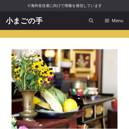
コ
※海外在住者に向けて情報を発信しています
ン
テ
小まごの手
Menu
ン
ツ
へ
ス
キ
ッ
プ