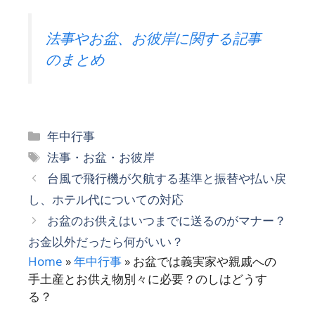
法事やお盆、お彼岸に関する記事
のまとめ
カ
年中行事
テ
タ
法事・お盆・お彼岸
ゴ
グ
台風で飛行機が欠航する基準と振替や払い戻
リ
し、ホテル代についての対応
ー
お盆のお供えはいつまでに送るのがマナー？
お金以外だったら何がいい？
Home
»
年中行事
»
お盆では義実家や親戚への
手土産とお供え物別々に必要？のしはどうす
る？