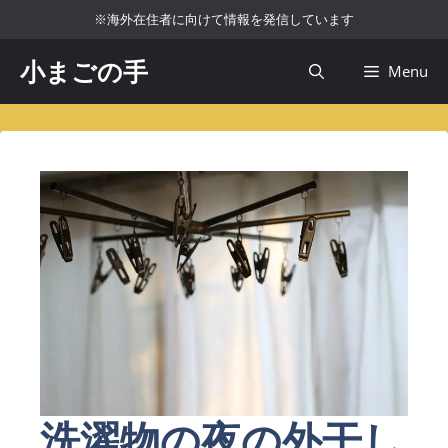
コ
※海外在住者に向けて情報を発信しています
ン
テ
小まごの手
Menu
ン
ツ
へ
ス
キ
ッ
プ
洗濯物の夜の外干し