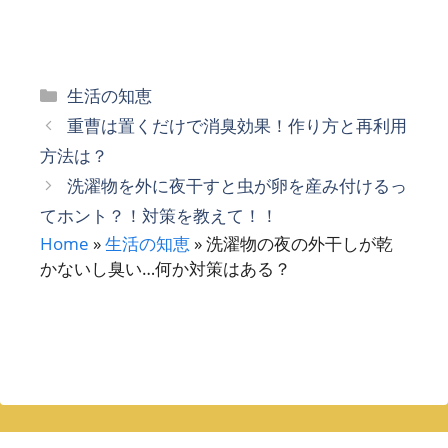
カ
生活の知恵
テ
重曹は置くだけで消臭効果！作り方と再利用
ゴ
方法は？
リ
洗濯物を外に夜干すと虫が卵を産み付けるっ
ー
てホント？！対策を教えて！！
Home
»
生活の知恵
»
洗濯物の夜の外干しが乾
かないし臭い…何か対策はある？