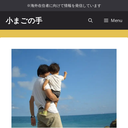
コ
※海外在住者に向けて情報を発信しています
ン
テ
小まごの手
Menu
ン
ツ
へ
ス
キ
ッ
プ