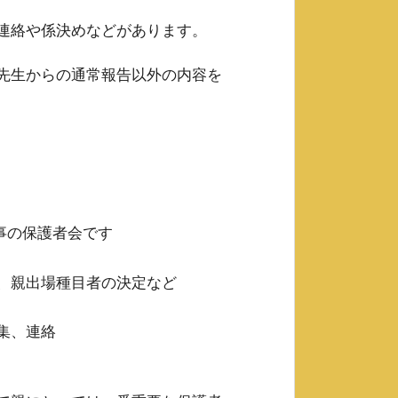
連絡や係決めなどがあります。
先生からの通常報告以外の内容を
事の保護者会です
、親出場種目者の決定など
集、連絡