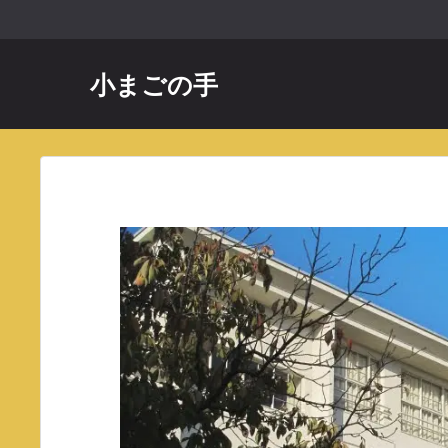
コ
ン
テ
小まごの手
ン
ツ
へ
ス
キ
ッ
プ