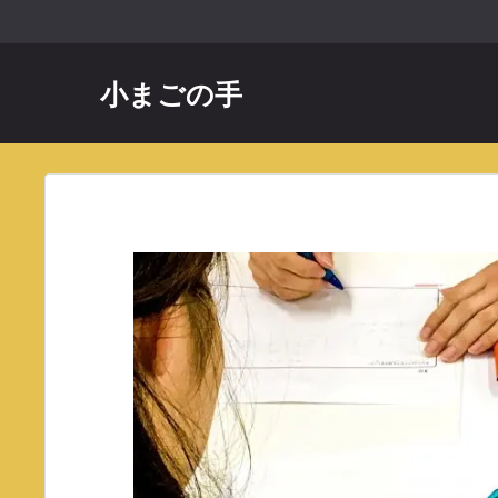
コ
ン
テ
小まごの手
ン
ツ
へ
ス
キ
ッ
プ