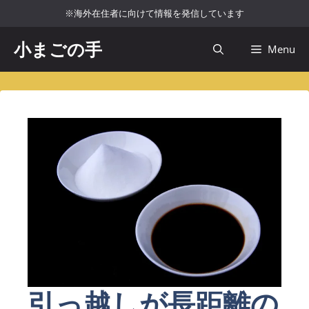
コ
※海外在住者に向けて情報を発信しています
ン
テ
小まごの手
Menu
ン
ツ
へ
ス
キ
ッ
プ
引っ越しが長距離の