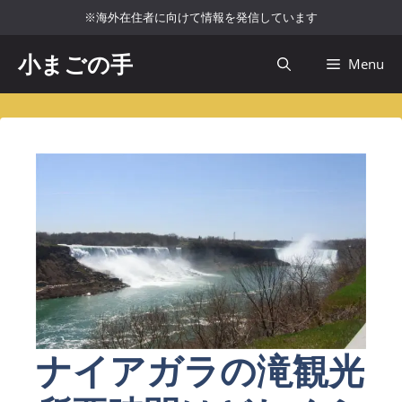
コ
※海外在住者に向けて情報を発信しています
ン
テ
小まごの手
Menu
ン
ツ
へ
ス
キ
ッ
プ
ナイアガラの滝観光