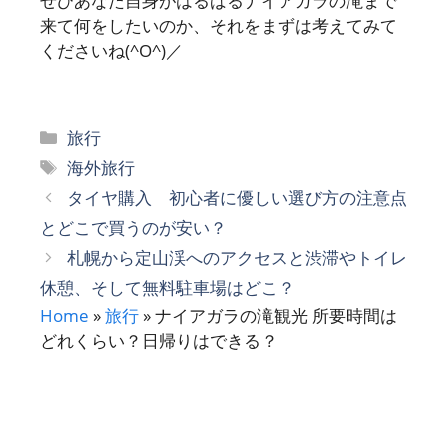
ぜひあなた自身がはるばるナイアガラの滝まで
来て何をしたいのか、それをまずは考えてみて
くださいね(^O^)／
カ
旅行
テ
タ
海外旅行
ゴ
グ
タイヤ購入 初心者に優しい選び方の注意点
リ
とどこで買うのが安い？
ー
札幌から定山渓へのアクセスと渋滞やトイレ
休憩、そして無料駐車場はどこ？
Home
»
旅行
»
ナイアガラの滝観光 所要時間は
どれくらい？日帰りはできる？