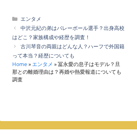
カ
エンタメ
テ
中沢元紀の弟はバレーボール選手？出身高校
ゴ
はどこ？家族構成や経歴を調査！
リ
古川琴音の両親はどんな人？ハーフで外国籍
ー
って本当？経歴についても
Home
»
エンタメ
»
冨永愛の息子はモデル？旦
那との離婚理由は？再婚や熱愛報道についても
調査