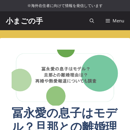
コ
※海外在住者に向けて情報を発信しています
ン
テ
小まごの手
Menu
ン
ツ
へ
ス
キ
ッ
プ
冨永愛の息子はモデ
ル？旦那との離婚理