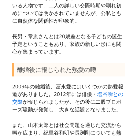
いる人物です。二人の詳しい交際時期や馴れ初
めについては明かされていませんが、公私とも
に自然体な関係性が印象的。
長男・章胤さんとは20歳差となる子どもの誕生
予定ということもあり、家族の新しい形にも関
心が集まっています。
離婚後に報じられた熱愛の噂
2009年の離婚後、冨永愛にはいくつかの熱愛報
道がありました。2012年には俳優・
塩谷瞬との
交際
が報じられましたが、その後に二股プロポ
ーズ騒動が発覚し、大きな話題となりました。
また、山本太郎とは社会問題を通じた交流から
噂が広まり、紀里谷和明や長渕剛についても熱