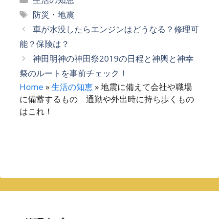
テ
タ
防災・地震
ゴ
グ
車が水没したらエンジンはどうなる？修理可
リ
能？保険は？
ー
神田明神の神田祭2019の日程と神輿と神幸
祭のルートを事前チェック！
Home
»
生活の知恵
»
地震に備えて会社や職場
に備蓄するもの 通勤や外出時に持ち歩くもの
はこれ！