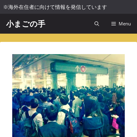
コ
※海外在住者に向けて情報を発信しています
ン
テ
小まごの手
Menu
ン
ツ
へ
ス
キ
ッ
プ