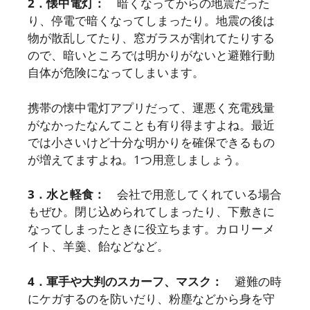
2．懐中電灯：
暗くなってからの地震だった
り、停電で暗くなってしまったり。地震の後は
物が散乱してたり、窓ガラスが割れてたりする
ので、暗いところでは明かりがないと避難行動
自体が危険になってしまいます。
携帯の懐中電灯アプリだって、運悪く充電残量
がなかったなんてことも有り得ますよね。最近
では小さいけど十分な明かりを確保できるもの
が増えてますよね。1つ用意しましょう。
3．水と軽食：
会社で用意してくれている場合
もぜひ。閉じ込められてしまったり、下敷きに
なってしまったときに役立ちます。カロリーメ
イト、羊羹、飴などなど。
4．軍手や大判のスカーフ、マスク：
避難の時
にケガするのを防いだり、粉塵などから身を守