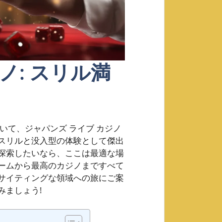
ノ: スリル満
いて、ジャパンズ ライブ カジノ
スリルと没入型の体験として傑出
探索したいなら、ここは最適な場
ームから最高のカジノまですべて
サイティングな領域への旅にご案
みましょう!