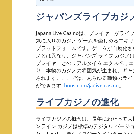
ジャパンズライブカジ
Japans Live Casinoは、プレイヤ
気に入りのカジノ ゲームを楽しめるエキサ
プラットフォームです。ゲームが自動化さ
ノとは異なり、ジャパンズ ライブ カジノ
プレイヤーとのリアルタイム エクスペリ
り、本物のカジノの雰囲気が生まれ、ギャ
されます。ここでは、あらゆる種類のライブ
ができます:
bons.com/ja/live-casino
。
ライブカジノの進化
ライブカジノの概念は、長年にわたって大
ンライン カジノは標準のデジタル バージ
た。しかし、テクノロジーとインターネッ