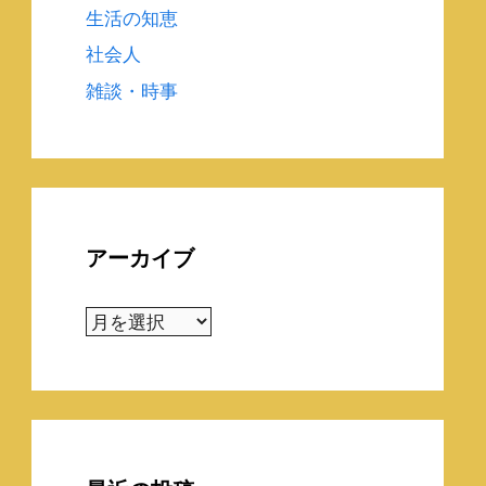
生活の知恵
社会人
雑談・時事
アーカイブ
ア
ー
カ
イ
ブ