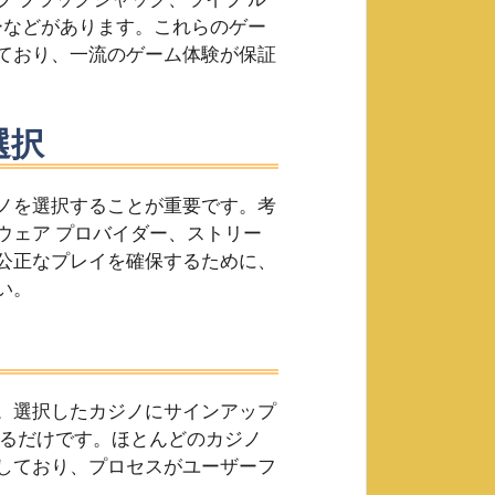
ーなどがあります。これらのゲー
ており、一流のゲーム体験が保証
選択
ノを選択することが重要です。考
ウェア プロバイダー、ストリー
公正なプレイを確保するために、
い。
。選択したカジノにサインアップ
するだけです。ほとんどのカジノ
しており、プロセスがユーザーフ