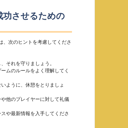
成功させるための
は、次のヒントを考慮してくださ
し、それを守りましょう。
ゲームのルールをよく理解してく
ないように、休憩をとりましょ
ーや他のプレイヤーに対して礼儀
ースや最新情報を入手してくださ