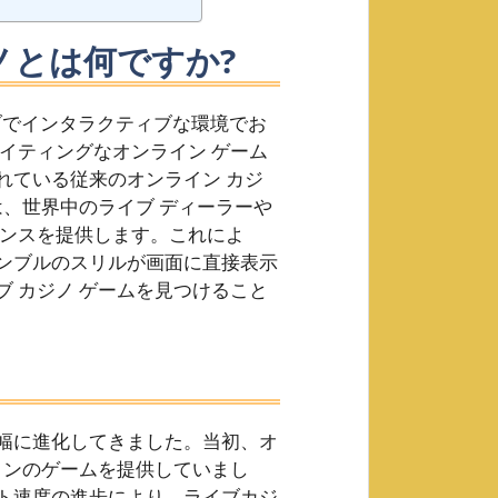
ノとは何ですか?
ーがライブでインタラクティブな環境でお
イティングなオンライン ゲーム
れている従来のオンライン カジ
は、世界中のライブ ディーラーや
エンスを提供します。これによ
ンブルのスリルが画面に直接表示
 カジノ ゲームを見つけること
幅に進化してきました。当初、オ
ョンのゲームを提供していまし
ト速度の進歩により、ライブカジ