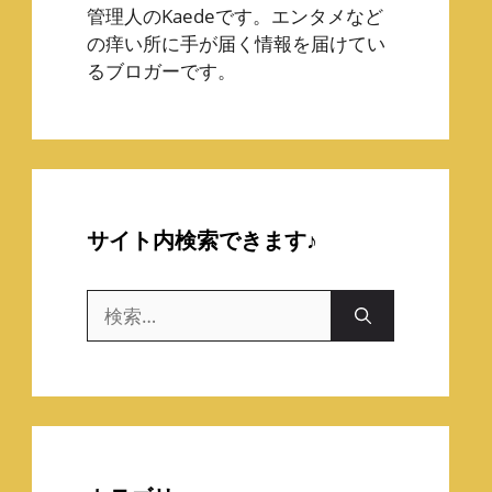
管理人のKaedeです。エンタメなど
の痒い所に手が届く情報を届けてい
るブロガーです。
サイト内検索できます♪
検
索: