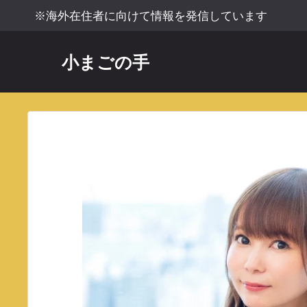
コ
※海外在住者に向けて情報を発信しています
ン
テ
小まごの手
ン
ツ
へ
ス
キ
ッ
プ