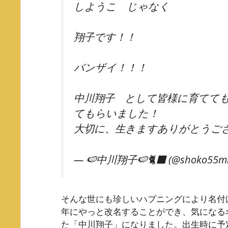
しようこ じゃなく
翔子です！！
バンザイ！！！
中川翔子 として皆様に育てて
てもらいました！
大切に、生きますありがとうご
— 🍉中川翔子🍉🐈‍⬛ (@shoko55m
そんな世にも珍しいハプニングにより名付け
年にやっと改名することができ、気になる
た「中川翔子」になりました。出生時に予