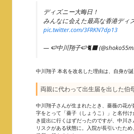
ディズニー大晦日！
みんなに会えた最高な香港ディ
pic.twitter.com/3FRKN7dp13
— 🍉中川翔子🍉🐈‍⬛ (@shoko55m
中川翔子 本名を改名した理由は、自身が誕
両親に代わって出生届を出した伯
中川翔子さんが生まれたとき、薔薇の花が
字をとって「薔子（しょうこ）」と名付け
き提出に行くはずだったのですが、中川さ
リスクがある状態に。入院が長引いたため