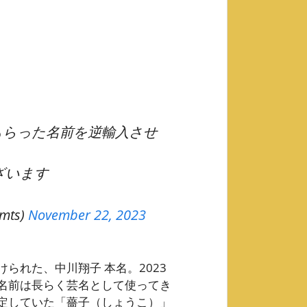
もらった名前を逆輸入させ
ざいます
mts)
November 22, 2023
られた、中川翔子 本名。2023
名前は長らく芸名として使ってき
定していた「薔子（しょうこ）」