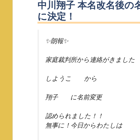
中川翔子 本名改名後の
に決定！
✨朗報✨
家庭裁判所から連絡がきました
しようこ から
翔子 に名前変更
認められました！！
無事に！今日からわたしは