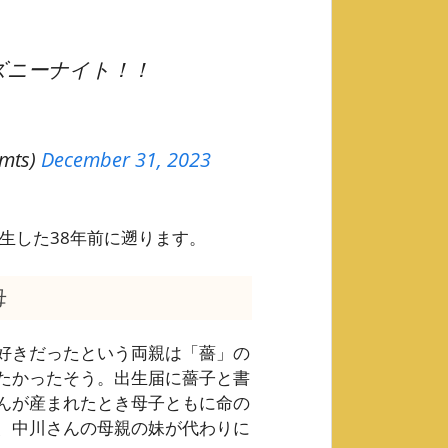
ズニーナイト！！
mts)
December 31, 2023
生した38年前に遡ります。
母
好きだったという両親は「薔」の
たかったそう。出生届に薔子と書
んが産まれたとき母子ともに命の
、中川さんの母親の妹が代わりに