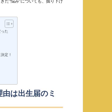
てきた”悩み”についても、掘り下げ
だった
に決定！
理由は出生届のミ