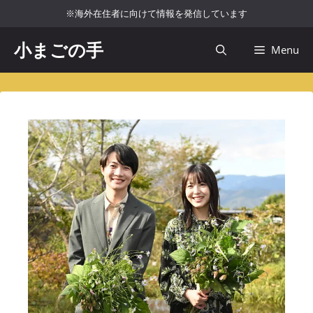
コ
※海外在住者に向けて情報を発信しています
ン
テ
小まごの手
Menu
ン
ツ
へ
ス
キ
ッ
プ