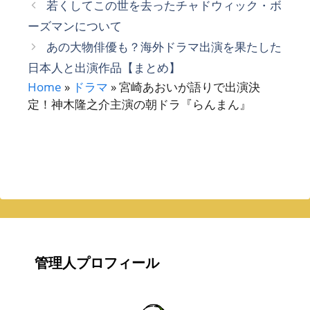
若くしてこの世を去ったチャドウィック・ボ
ゴ
ーズマンについて
リ
あの大物俳優も？海外ドラマ出演を果たした
ー
日本人と出演作品【まとめ】
Home
»
ドラマ
»
宮崎あおいが語りで出演決
定！神木隆之介主演の朝ドラ『らんまん』
管理人プロフィール