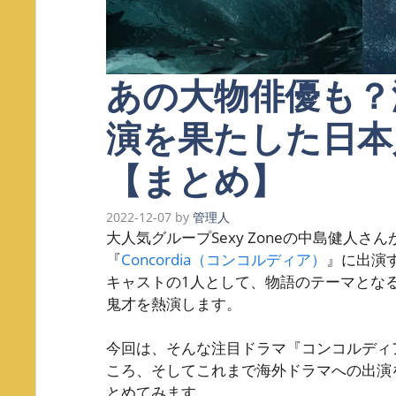
あの大物俳優も？
演を果たした日本
【まとめ】
2022-12-07
by
管理人
大人気グループSexy Zoneの中島健人さ
『
Concordia（コンコルディア）
』に出演
キャストの1人として、物語のテーマとなる
鬼才を熱演します。
今回は、そんな注目ドラマ『コンコルディ
ころ、そしてこれまで海外ドラマへの出演
とめてみます。