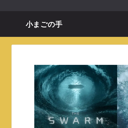
コ
ン
テ
小まごの手
ン
ツ
へ
ス
キ
ッ
プ