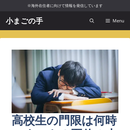
コ
※海外在住者に向けて情報を発信しています
ン
テ
小まごの手
Menu
ン
ツ
へ
ス
キ
ッ
プ
高校生の門限は何時