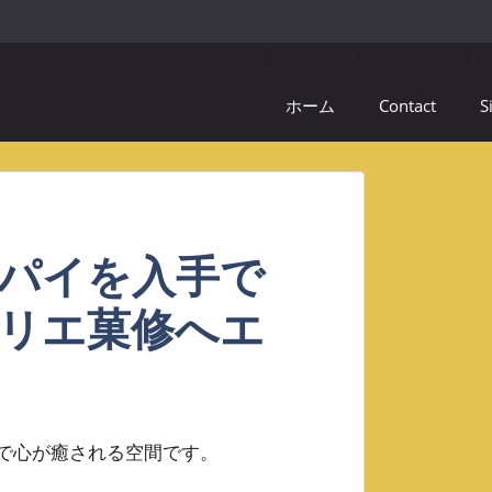
ホーム
Contact
S
パイを入手で
リエ菓修へエ
で心が癒される空間です。