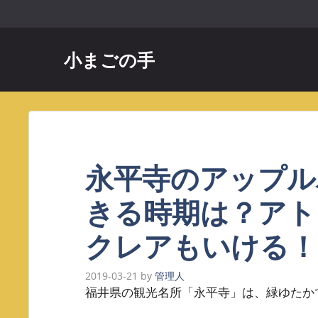
コ
ン
テ
小まごの手
ン
ツ
へ
ス
キ
ッ
永平寺のアップル
プ
きる時期は？アト
クレアもいける！
2019-03-21
by
管理人
福井県の観光名所「永平寺」は、緑ゆたか