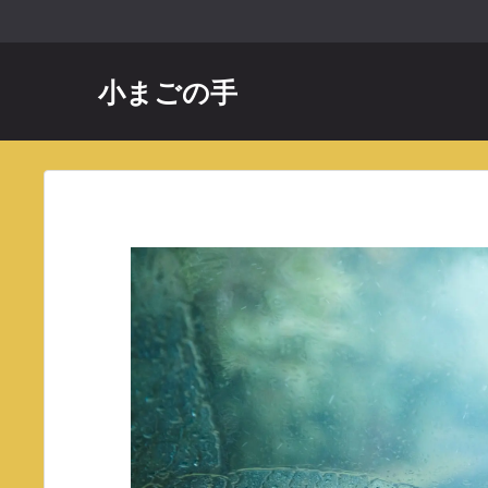
コ
ン
テ
小まごの手
ン
ツ
へ
ス
キ
ッ
プ