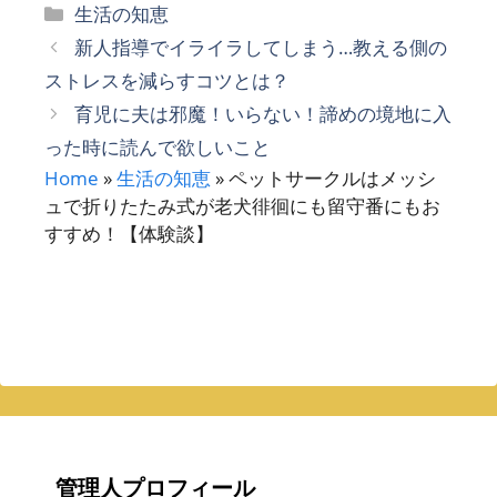
カ
生活の知恵
テ
新人指導でイライラしてしまう…教える側の
ゴ
ストレスを減らすコツとは？
リ
育児に夫は邪魔！いらない！諦めの境地に入
ー
った時に読んで欲しいこと
Home
»
生活の知恵
»
ペットサークルはメッシ
ュで折りたたみ式が老犬徘徊にも留守番にもお
すすめ！【体験談】
管理人プロフィール