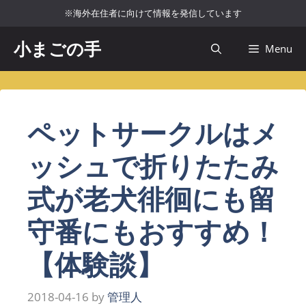
コ
※海外在住者に向けて情報を発信しています
ン
テ
小まごの手
Menu
ン
ツ
へ
ス
ペットサークルはメ
キ
ッ
ッシュで折りたたみ
プ
式が老犬徘徊にも留
守番にもおすすめ！
【体験談】
2018-04-16
by
管理人