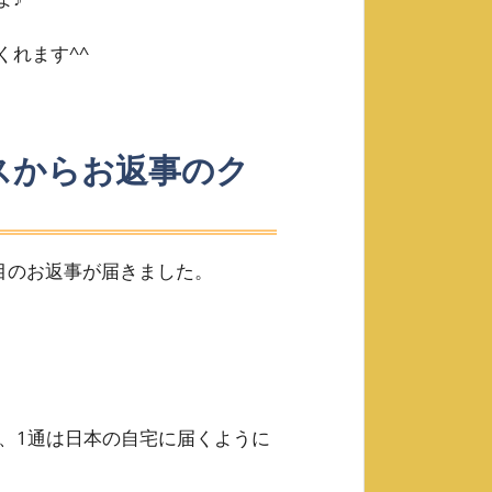
れます^^
スからお返事のク
！
通目のお返事が届きました。
、1通は日本の自宅に届くように