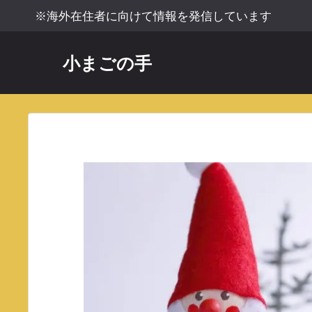
コ
※海外在住者に向けて情報を発信しています
ン
テ
小まごの手
ン
ツ
へ
ス
キ
ッ
プ