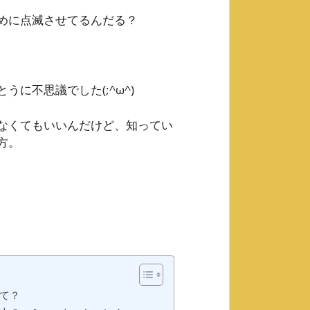
めに点滅させてるんだる？
に不思議でした(;^ω^)
なくてもいいんだけど、知ってい
方。
て？