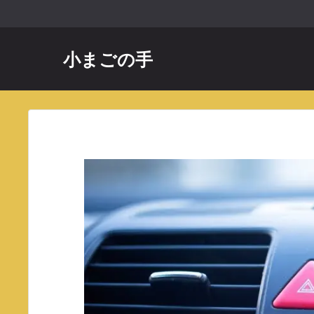
コ
ン
テ
小まごの手
ン
ツ
へ
ス
キ
ッ
プ