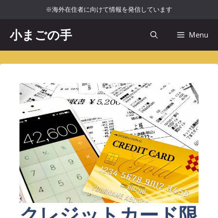
コ
※海外在住者に向けて情報を発信しています
ン
テ
小まごの手
Menu
ン
ツ
へ
ス
キ
ッ
プ
クレジットカード限