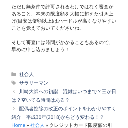
ただし無条件で許可されるわけではなく審査が
あること、本来の限度額を大幅に超えた引き上
げ(目安は倍額以上)はハードルが高くなりやすい
ことを覚えておいてくださいね。
そして審査には時間がかかることもあるので、
早めに申し込みましょう！
カ
社会人
テ
タ
サラリーマン
ゴ
グ
川崎大師への初詣 混雑はいつまで？三が日
リ
は？空いてる時間はある？
ー
配偶者控除の改正のポイントをわかりやすく
紹介 平成30年(2018)からどう変わる！？
Home
»
社会人
»
クレジットカード限度額の引