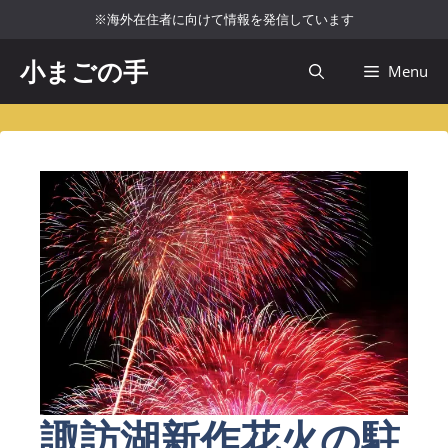
コ
※海外在住者に向けて情報を発信しています
ン
テ
小まごの手
Menu
ン
ツ
へ
ス
キ
ッ
プ
諏訪湖新作花火の駐