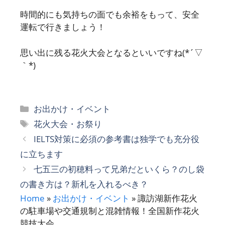
時間的にも気持ちの面でも余裕をもって、安全
運転で行きましょう！
思い出に残る花火大会となるといいですね(*´▽
｀*)
カ
お出かけ・イベント
テ
タ
花火大会・お祭り
ゴ
グ
IELTS対策に必須の参考書は独学でも充分役
リ
に立ちます
ー
七五三の初穂料って兄弟だといくら？のし袋
の書き方は？新札を入れるべき？
Home
»
お出かけ・イベント
»
諏訪湖新作花火
の駐車場や交通規制と混雑情報！全国新作花火
競技大会