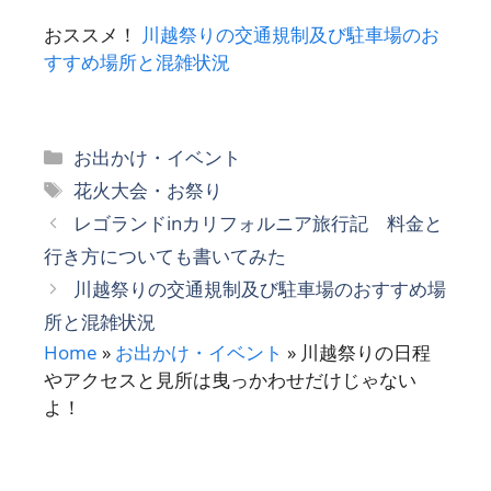
おススメ！
川越祭りの交通規制及び駐車場のお
すすめ場所と混雑状況
カ
お出かけ・イベント
テ
タ
花火大会・お祭り
ゴ
グ
レゴランドinカリフォルニア旅行記 料金と
リ
行き方についても書いてみた
ー
川越祭りの交通規制及び駐車場のおすすめ場
所と混雑状況
Home
»
お出かけ・イベント
»
川越祭りの日程
やアクセスと見所は曳っかわせだけじゃない
よ！