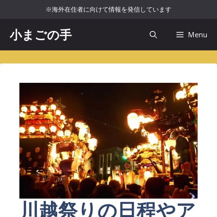
コ
※海外在住者に向けて情報を発信しています
ン
テ
小まごの手
Menu
ン
ツ
へ
ス
キ
ッ
プ
川越祭りの日程やア