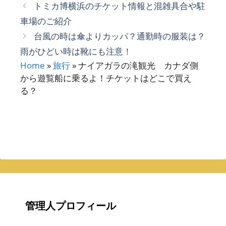
グ
トミカ博横浜のチケット情報と混雑具合や駐
リ
車場のご紹介
ー
台風の時は傘よりカッパ？通勤時の服装は？
雨がひどい時は靴にも注意！
Home
»
旅行
»
ナイアガラの滝観光 カナダ側
から遊覧船に乗るよ！チケットはどこで買え
る？
管理人プロフィール