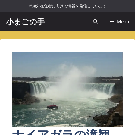
コ
※海外在住者に向けて情報を発信しています
ン
テ
小まごの手
Menu
ン
ツ
へ
ス
キ
ッ
プ
ナイアガラの滝観