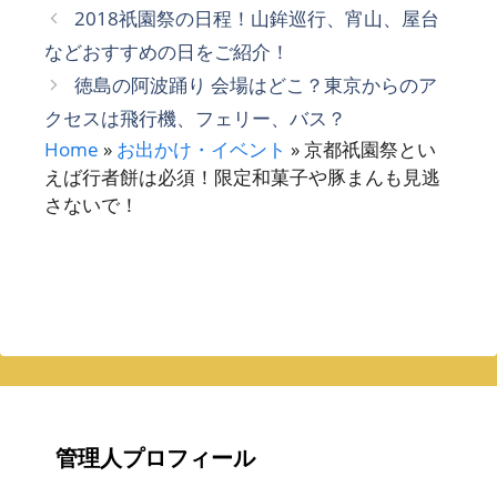
ゴ
グ
2018祇園祭の日程！山鉾巡行、宵山、屋台
リ
などおすすめの日をご紹介！
ー
徳島の阿波踊り 会場はどこ？東京からのア
クセスは飛行機、フェリー、バス？
Home
»
お出かけ・イベント
»
京都祇園祭とい
えば行者餅は必須！限定和菓子や豚まんも見逃
さないで！
管理人プロフィール