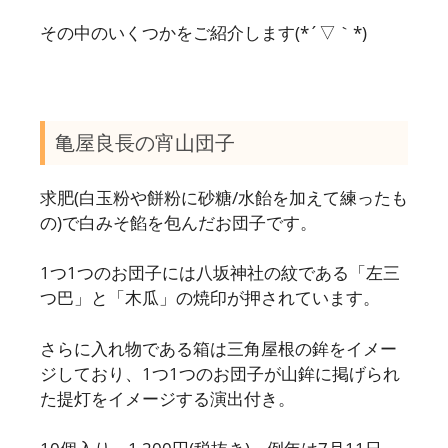
その中のいくつかをご紹介します(*´▽｀*)
亀屋良長の宵山団子
求肥(白玉粉や餅粉に砂糖/水飴を加えて練ったも
の)で白みそ餡を包んだお団子です。
1つ1つのお団子には八坂神社の紋である「左三
つ巴」と「木瓜」の焼印が押されています。
さらに入れ物である箱は三角屋根の鉾をイメー
ジしており、1つ1つのお団子が山鉾に掲げられ
た提灯をイメージする演出付き。