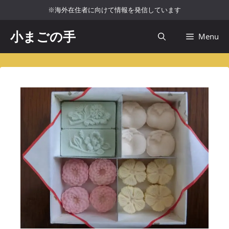
コ
※海外在住者に向けて情報を発信しています
ン
テ
小まごの手
Menu
ン
ツ
へ
ス
キ
ッ
プ