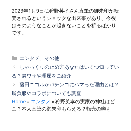
2023年1月9日に狩野英孝さん直筆の御朱印が転
売されるというショックな出来事があり、今後
はそのようなことが起きないことを祈るばかり
です。
カ
エンタメ
、
その他
テ
しゃっくりの止め方あなたはいくつ知ってい
ゴ
る？裏ワザや理屈をご紹介
リ
藤田ニコルがパチンコにハマった理由とは？
ー
勝負服やコラボについても調査
Home
»
エンタメ
»
狩野英孝の実家の神社はど
こ？本人直筆の御朱印もらえる？転売の噂も