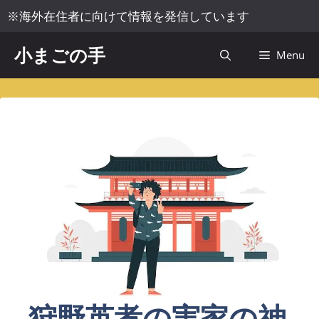
コ
※海外在住者に向けて情報を発信しています
ン
テ
小まごの手
Menu
ン
ツ
へ
ス
キ
ッ
プ
狩野英孝の実家の神