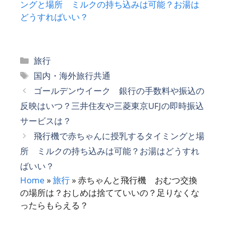
ングと場所 ミルクの持ち込みは可能？お湯は
どうすればいい？
カ
旅行
テ
タ
国内・海外旅行共通
ゴ
グ
ゴールデンウイーク 銀行の手数料や振込の
リ
反映はいつ？三井住友や三菱東京UFJの即時振込
ー
サービスは？
飛行機で赤ちゃんに授乳するタイミングと場
所 ミルクの持ち込みは可能？お湯はどうすれ
ばいい？
Home
»
旅行
»
赤ちゃんと飛行機 おむつ交換
の場所は？おしめは捨てていいの？足りなくな
ったらもらえる？