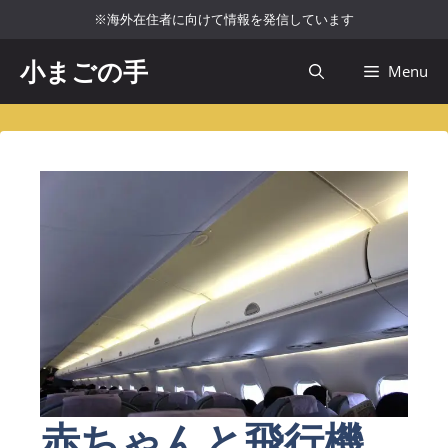
コ
※海外在住者に向けて情報を発信しています
ン
テ
小まごの手
Menu
ン
ツ
へ
ス
キ
ッ
プ
赤ちゃんと飛行機