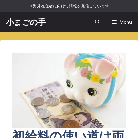
コ
※海外在住者に向けて情報を発信しています
ン
テ
小まごの手
Menu
ン
ツ
へ
ス
キ
ッ
プ
初給料の使い道は両