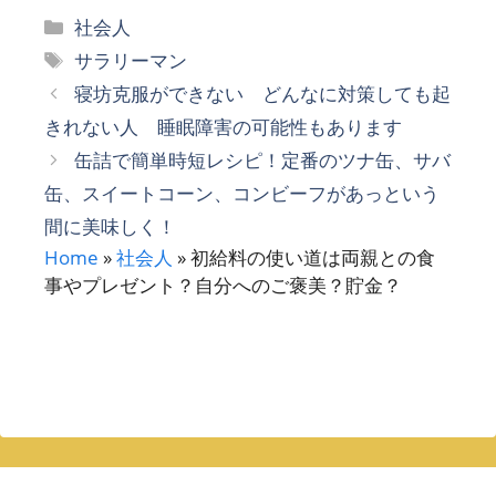
カ
社会人
テ
タ
サラリーマン
ゴ
グ
寝坊克服ができない どんなに対策しても起
リ
きれない人 睡眠障害の可能性もあります
ー
缶詰で簡単時短レシピ！定番のツナ缶、サバ
缶、スイートコーン、コンビーフがあっという
間に美味しく！
Home
»
社会人
»
初給料の使い道は両親との食
事やプレゼント？自分へのご褒美？貯金？