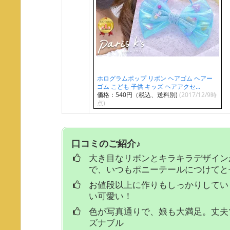
ホログラムポップ リボン ヘアゴム ヘアー
ゴム こども 子供 キッズ ヘアアクセ…
価格：540円（税込、送料別)
(2017/12/9時
点)
口コミのご紹介♪
大き目なリボンとキラキラデザイン
で、いつもポニーテールにつけてと
お値段以上に作りもしっかりしてい
い可愛い！
色が写真通りで、娘も大満足。丈夫
ズナブル