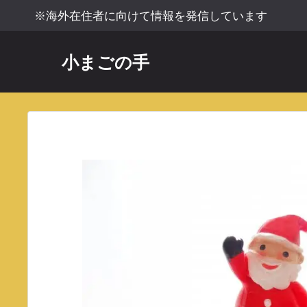
コ
※海外在住者に向けて情報を発信しています
ン
テ
小まごの手
ン
ツ
へ
ス
キ
ッ
プ