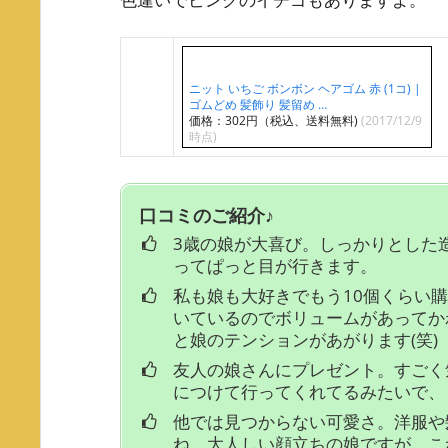
ニット いちご ボンボン ヘアゴム 赤 (1コ) |
ゴムどめ 髪飾り 髪留め …
価格：302円（税込、送料無料)
(2017/12/9
時点)
口コミのご紹介♪
3歳の娘が大喜び。しっかりとした
ってぱっと目が行きます。
私も娘も大好きでもう10個くらい
いているのでボリュームがあってか
と娘のテンションがあがります(笑)
友人の娘さんにプレゼント。すごく
につけて行ってくれてるみたいで、
他では見つからない可愛さ。洋服や
ね。大人しい顔立ちの娘ですが、こ