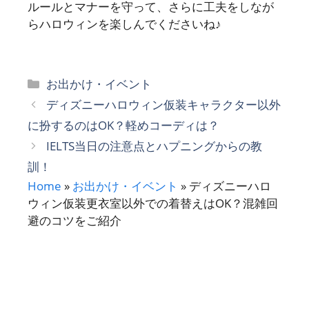
ルールとマナーを守って、
さらに工夫をしなが
らハロウィンを楽しんでくださいね♪
カ
お出かけ・イベント
テ
ディズニーハロウィン仮装キャラクター以外
ゴ
に扮するのはOK？軽めコーディは？
リ
IELTS当日の注意点とハプニングからの教
ー
訓！
Home
»
お出かけ・イベント
»
ディズニーハロ
ウィン仮装更衣室以外での着替えはOK？混雑回
避のコツをご紹介