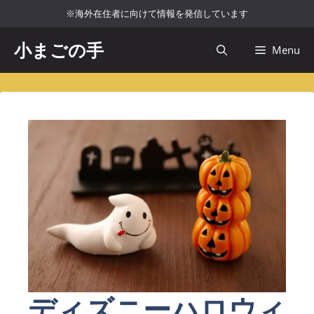
コ
※海外在住者に向けて情報を発信しています
ン
テ
小まごの手
Menu
ン
ツ
へ
ス
キ
ッ
プ
ディズニーハロウィ